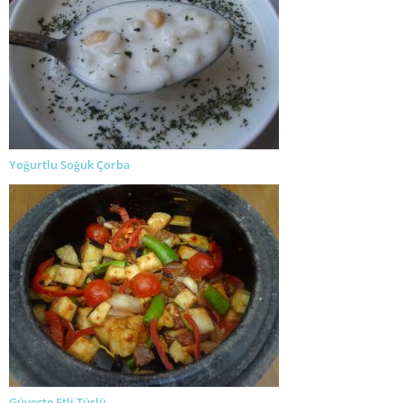
Yoğurtlu Soğuk Çorba
Güveçte Etli Türlü