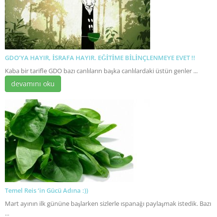
GDO’YA HAYIR, İSRAFA HAYIR. EĞİTİME BİLİNÇLENMEYE EVET !!
Kaba bir tarifle GDO bazı canlıların başka canlılardaki üstün genler ...
devamını oku
Temel Reis ‘in Gücü Adına :))
Mart ayının ilk gününe başlarken sizlerle ıspanağı paylaşmak istedik. Bazı
...