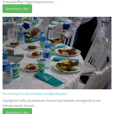
Trakyada İftar Organizasyonumuz ...
devamını oku
Pertevniyal Lisesi Destek Yemeğindeydik !
Geçtiğimiz hafta düzenlenen Pertevniyal destek yemeğinde Evren
Yemek olarak hizmet ...
devamını oku