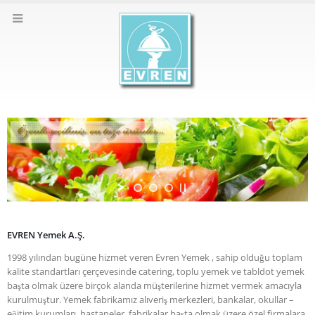
EVREN Yemek A.Ş.
1998 yılından bugüne hizmet veren Evren Yemek , sahip olduğu toplam
kalite standartları çerçevesinde catering, toplu yemek ve tabldot yemek
başta olmak üzere birçok alanda müşterilerine hizmet vermek amacıyla
kurulmuştur. Yemek fabrikamız alıveriş merkezleri, bankalar, okullar –
eğitim kurumları, hastaneler, fabrikalar başta olmak üzere özel firmalara