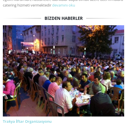
catering hizmeti vermektedir
devamını oku
BIZDEN HABERLER
Trakya İftar Organizasyonu