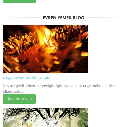
EVREN YEMEK BLOG
Neşe, Huzur, Mutluluk Geldi !
Nevruz geldi !! Nevruz ; yenigün/günışığı anlamına gelmektedir. Bizim
ülkemizde ...
devamını oku