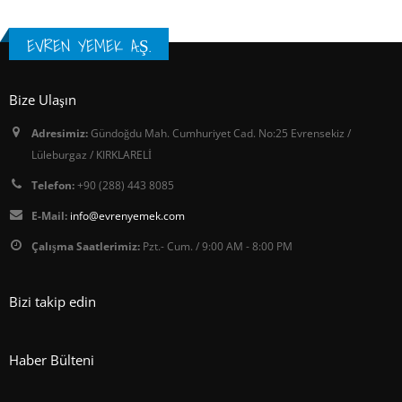
EVREN YEMEK A.Ş.
Bize Ulaşın
Adresimiz:
Gündoğdu Mah. Cumhuriyet Cad. No:25 Evrensekiz /
Lüleburgaz / KIRKLARELİ
Telefon:
+90 (288) 443 8085
E-Mail:
info@evrenyemek.com
Çalışma Saatlerimiz:
Pzt.- Cum. / 9:00 AM - 8:00 PM
Bizi takip edin
Haber Bülteni