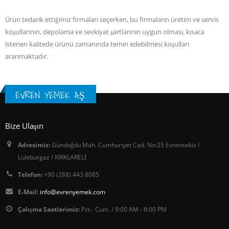
Ürün tedarik ettiğimiz firmaları seçerken, bu firmaların üretim ve servis
koşullarının, depolama ve sevkiyat şartlarının uygun olması, kısaca
istenen kalitede ürünü zamanında temin edebilmesi koşulları
aranmaktadır.
EVREN YEMEK A.Ş.
Bize Ulaşın
Adresimiz:
Gündoğdu Mah. Cumhuriyet Cad. No:25 Evrensekiz /
Lüleburgaz / KIRKLARELİ
Telefon:
+90 (288) 443 8085
E-Mail:
info@evrenyemek.com
Çalışma Saatlerimiz:
Pzt.- Cum. / 9:00 AM - 8:00 PM