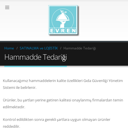
Home
SATINALMA ve LOJİSTİK
Hammadde Tedariği
Hammadde Tedariği
Kullanacağımız hammaddelerin kalite özellikleri Gıda Güvenliği Yönetim
Sistemi ile belirlenir.
Ürünler, bu şartları yerine getiren kalitesi onaylanmış firmalardan temin
edilmektedir.
Kontrol edildikten sonra gerekli şartlara uygun olmayan ürünler
reddedilir.