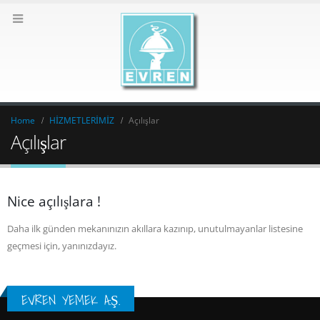
Home
HİZMETLERİMİZ
Açılışlar
Açılışlar
Nice açılışlara !
Daha ilk günden mekanınızın akıllara kazınıp, unutulmayanlar listesine
geçmesi için, yanınızdayız.
EVREN YEMEK A.Ş.