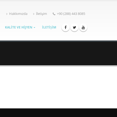
Hakkımızda
İletişim
+90 (288) 443 8085
KALİTE VE HİJYEN
İLETİŞİM