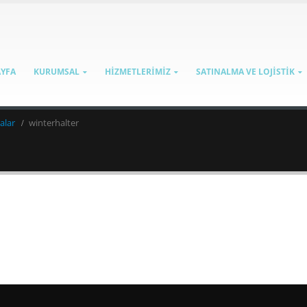
AYFA
KURUMSAL
HİZMETLERİMİZ
SATINALMA VE LOJİSTİK
alar
winterhalter