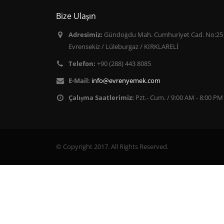
Bize Ulaşın
Adresimiz:
Gündoğdu Mah. Cumhuriyet Cad. No:25
Evrensekiz / Lüleburgaz / KIRKLARELİ
Telefon:
+90 (288) 443 8085
E-Mail:
info@evrenyemek.com
Çalışma Saatlerimiz:
Pzt.- Cum. / 9:00 AM - 8:00 PM
© Copyright 2017. All Rights Reserved.