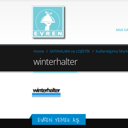
ANA S
Home
SATINALMA ve LOJİSTİK
Kullandığımız Mark
winterhalter
EVREN YEMEK A.Ş.