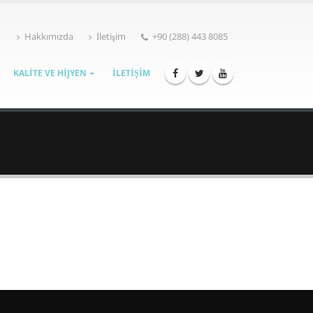
Hakkımızda
İletişim
+90 (288) 443 8085
KALİTE VE HİJYEN
İLETİŞİM