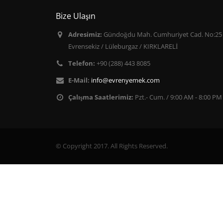
Bize Ulaşın
Adresimiz:
Gündoğdu Mah. Cumhuriyet Cad. No:25
Evrensekiz / Lüleburgaz / KIRKLARELİ
Telefon:
+90 (288) 443 8085
E-Mail:
info@evrenyemek.com
Çalışma Saatlerimiz:
Pzt.- Cum. / 9:00 AM - 8:00 PM
© Copyright 2017. All Rights Reserved.