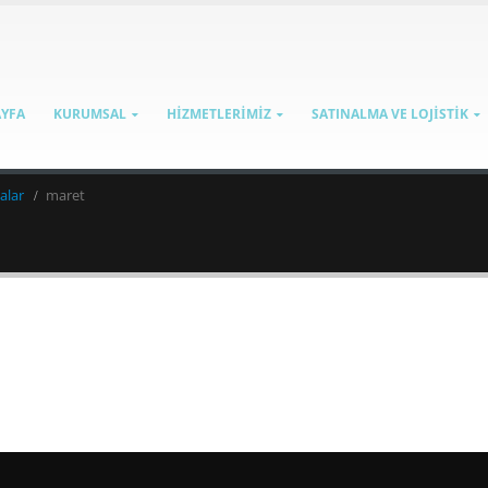
AYFA
KURUMSAL
HİZMETLERİMİZ
SATINALMA VE LOJİSTİK
alar
maret