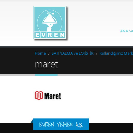
ANA S
Home
SATINALMA ve LOJİSTİK
Kullandığımız Mark
maret
EVREN YEMEK A.Ş.