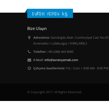
EVREN YEMEK A.Ş.
Bize Ulaşın
Adresimiz:
Gündoğdu Mah. Cumhuriyet Cad. No:25
Evrensekiz / Lüleburgaz / KIRKLARELİ
Telefon:
+90 (288) 443 8085
E-Mail:
info@evrenyemek.com
Çalışma Saatlerimiz:
Pzt.- Cum. / 9:00 AM - 8:00 PM
© Copyright 2017. All Rights Reserved.