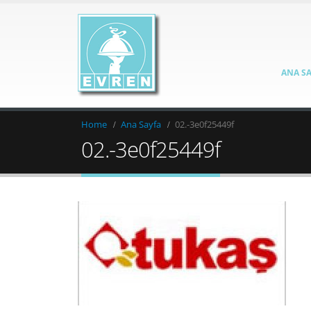
ANA S
Home
Ana Sayfa
02.-3e0f25449f
02.-3e0f25449f