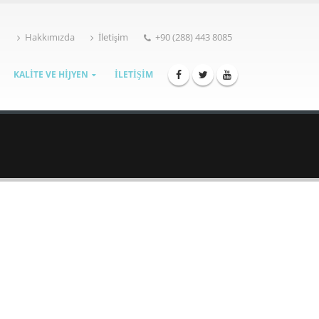
Hakkımızda
İletişim
+90 (288) 443 8085
KALİTE VE HİJYEN
İLETİŞİM