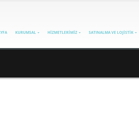
AYFA
KURUMSAL
HİZMETLERİMİZ
SATINALMA VE LOJİSTİK